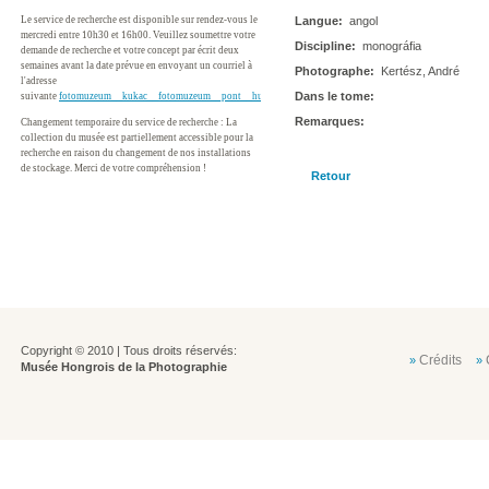
Le service de recherche est disponible sur rendez-vous le
Langue:
angol
mercredi entre 10h30 et 16h00. Veuillez soumettre votre
Discipline:
monográfia
demande de recherche et votre concept par écrit deux
semaines avant la date prévue en envoyant un courriel à
Photographe:
Kertész, André
l'adresse
Dans le tome:
suivante
fotomuzeum__kukac__fotomuzeum__pont__hu
Remarques:
Changement temporaire du service de recherche : La
collection du musée est partiellement accessible pour la
recherche en raison du changement de nos installations
de stockage. Merci de votre compréhension !
Retour
Copyright © 2010 | Tous droits réservés:
Crédits
»
»
Musée Hongrois de la Photographie