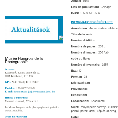
Année:
1985
Lieu de publication:
Chicago
ISBN:
0-500-54106-X
INFORMATIONS GÉNÉRALES:
Annotation:
André Kertész életét 
Titre de la série:
Numéro d'édition:
Nombre de pages:
288 p.
Nombre d'images:
200 fotó
Musée Hongrois de la
code du livre:
Photographie
Numéro d'inventaire:
1657
Adresse:
État:
jó
Kecskemét, Katona József tér 12.
6001 Kecskemét, Pf.: 446
Format:
28
GPS:
N 46.90520, E 19.69427
Dédicacé par:
Portable:
+36-20/263-26-32
Provenance:
E-mail:
fotomuzeum [at] fotomuzeum [dot] hu
Exposition:
Heures d'ouverture:
Localisation:
Kecskemét
Mercredi - Samedi, 12 h à 17 h
Sujet:
fényképész portréja, külföldi
Le Musée hongrois de la photographie est gratuit et
ouvert au public.
portré, párok, divat, kép és szöveg,
Jours de recherche:
Cote: