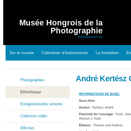
Musée Hongrois de la
Photographie
fotomuzeum.hu
Sur le musée
Calendrier d'événements
La fondation
Ex
André Kertész 
Photographies
Bibliothèque
INFORMATIONS DE BASE:
Sous-titre:
Enregistrements sonores
Auteur:
Kertész, André
Paternité de l'ouvrage:
Szöv.: Sand
Collection vidéo
Weston J. Naef.
Éditeur:
Thames and Hudson
Affiches